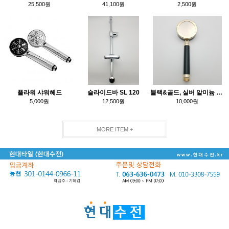
25,500원
41,100원
2,500원
플라워 샤워헤드
슬라이드바 SL 120
블랙&골드, 실버 알미늄 수압상승(랜덤발송)
5,000원
12,500원
10,000원
MORE ITEM +