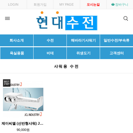
LOGIN
회원가입
MY PAGE
오시는길
장바구니
회사소개
수전
해바라기샤워기
일반수전/부속류
욕실용품
비데
위생도기
고객센터
샤워용 수전
제이씨엘 (선반형샤워) JO-1000 PLUS
90,000원