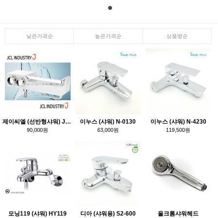
낮은가격순
높은가격순
상품명순
제이씨엘 (선반형샤워) JO-1000 PLUS
이누스 (샤워) N-0130
이누스 (샤워) N-4230
90,000원
63,000원
119,500원
모닝119 (샤워) HY119
디아 (샤워용) S2-600
올크롬샤워헤드