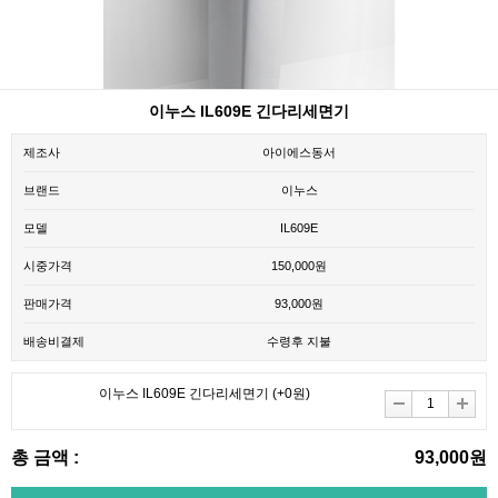
이누스 IL609E 긴다리세면기
제조사
아이에스동서
브랜드
이누스
모델
IL609E
시중가격
150,000원
판매가격
93,000원
배송비결제
수령후 지불
이누스 IL609E 긴다리세면기
(+0원)
총 금액 :
93,000원