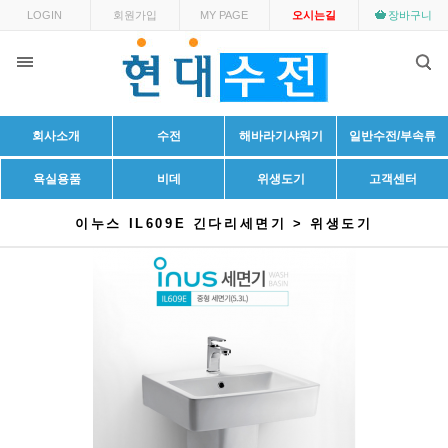
LOGIN
회원가입
MY PAGE
오시는길
장바구니
회사소개
수전
해바라기샤워기
일반수전/부속류
욕실용품
비데
위생도기
고객센터
이누스 IL609E 긴다리세면기 > 위생도기