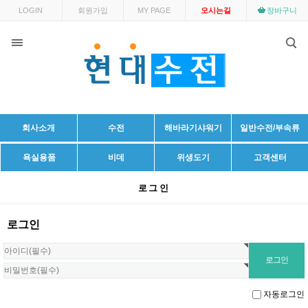
LOGIN
회원가입
MY PAGE
오시는길
장바구니
회사소개
수전
해바라기샤워기
일반수전/부속류
욕실용품
비데
위생도기
고객센터
로그인
로그인
자동로그인