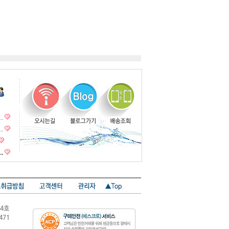
…
…
…